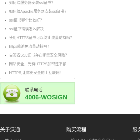
如何给服务器安装ssl证书？
如何给Apache服务器安装ssl证书？
ssl证书哪个比较好？
ssl证书错误怎么解决
使用HTTPS证书可以防止流量劫持吗？
https能避免流量劫持吗？
自签名SSL证书存在哪些安全风险？
网站安全，光有HTTPS加密还不够
HTTPS,让你更安全的上互联网!
联系电话
4006-WOSIGN
(4006-967-446)
关于沃通
购买流程
服