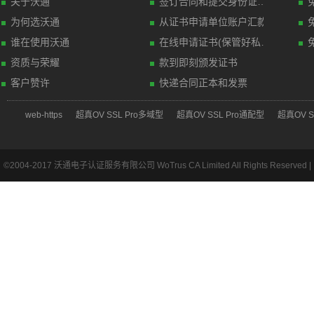
关于沃通
签订合同和提交身份证明材料(传真)
为何选沃通
从证书申请单位账户汇款
谁在使用沃通
在线申请证书(保管好私钥文件)
资质与荣耀
款到即刻颁发证书
客户赞许
快递合同正本和发票
web-https
超真OV SSL Pro多域型
超真OV SSL Pro通配型
超真OV S
©2004-2017 沃通电子认证服务有限公司 WoTrus CA Limited All Rights Reserved |