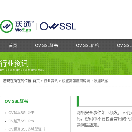
首页
OV SSL证书
OV SSL价格
OV SS
行业资讯
OV SSL证书,OVSSL证书,OV证书资讯
您现在所在的位置
首页
>
行业资讯
>
设置高强度密码防止数据泄露
OV SSL证书
网络安全事件如此频发，人们
OV超真SSL证书
码。密码中不要包含常用的词
OV超真SSL Pro
通网民熟知。
OV超真SSL多域型证书