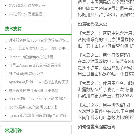
但是，中国网民的安全意识还
OV超真SSL通配型证书
的中国网民密码设置习惯来看
OV超真SSL万能型证书
码的用户只占了46%。该网
设置密码之大忌
技术支持
【大忌之一：密码中包含常用
从网络曝光的13万条泄露数据来
对外服务网站TLS（安全传输层协议）部署指南
汇，其中密码中包含520的用户
Cpanl怎么配置SSL,Cpanl SSL证书部署指南
【大忌之二：用生日做密码】
Tomact中配置https方法指南
在本次泄露数据中，依然有23
阿里云Apache SSL证书部署指南
是多不胜举。在这些犯了密码设
用生日当密码是80后一个普遍
PHPstudy部署ssl证书
Apache中多个HTTPS虚拟主机的实现
【大忌之三：使用用户名、邮
泄露数据又给了我们一次“惊喜
思科设备网关部署SSL证书总结
码的用户更为严重，有2396
HTTPS和HTTP、SSL/TLS的区别和联系
【大忌之四：用手机做密码】
Nginx服务器如何部署SSL证书
本次泄露事件中有81名用户使
apache服务器如何设置http自动跳转到https
不同年龄段用户总数占比的比
如何设置高强度密码
常见问答