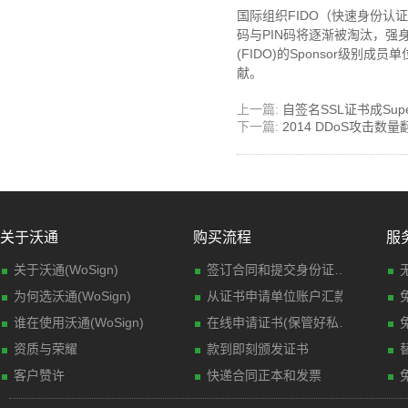
国际组织FIDO（快速身份
码与PIN码将逐渐被淘汰，强
(FIDO)的Sponsor级
献。
上一篇:
自签名SSL证书成Supe
下一篇:
2014 DDoS攻击数
关于沃通
购买流程
服
关于沃通(WoSign)
签订合同和提交身份证明材料(传真)
为何选沃通(WoSign)
从证书申请单位账户汇款
谁在使用沃通(WoSign)
在线申请证书(保管好私钥文件)
资质与荣耀
款到即刻颁发证书
客户赞许
快递合同正本和发票