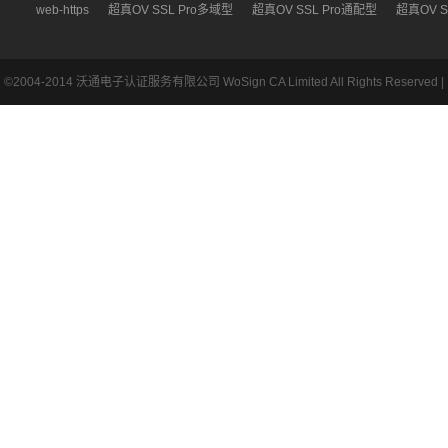
web-https
超真OV SSL Pro多域型
超真OV SSL Pro通配型
超真OV S
©2004-2014 沃通电子认证服务有限公司 WoSign CA Limited All Rights Reserved |