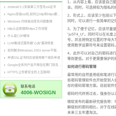
1、从内容上看，应该是自己
zimbra8.5.1安装第三方签名ssl证书
全。同时，可选择较为隐私的
Nginx安装ssl后,如何让http和https都可以访问
2、形式上，应该至少包括以下字
同时，可以进行一些简单的记忆变
Windows 内核驱动签名问题集锦
3、为了便于记忆，应该尽量是有
http认证原理和https工作流程
“juST4_U”。同时可以在长度上
什么是CSP模块
号，并且将特定位置的字母大写)，
LUM集成式服务器“心血”漏洞修复
使用数学运算符号来设置密码，如“5
如何解决Windows 2003 server不能正常显示SHA2签名算法SSL证书
4、此外可以对自己的密码进
申请SSL证书时应该使用哪个域名申请
等则更低。对于更需要保护的
Google全系列产品不再信任赛门铁克某款根证书
如何进行密码管理
HTTPS,让你更安全的上互联网!
最常用的自然是用纸和笔进行
些密码管理软件也开始受到人们的
存的密码管理方案。目前软件
联系电话
4006-WOSIGN
密码时代终将过去，强身份认
(4006-967-446)
微软发布的最新研究报告称：
解级别的密码相比，对于在线
未来三五年遭淘汰。