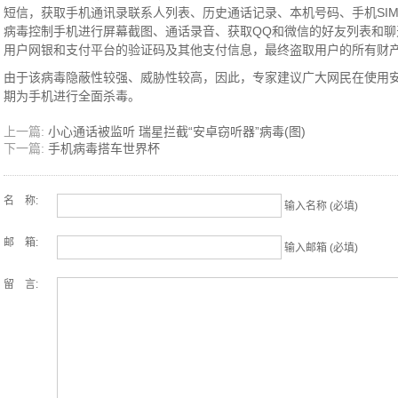
短信，获取手机通讯录联系人列表、历史通话记录、本机号码、手机SI
病毒控制手机进行屏幕截图、通话录音、获取QQ和微信的好友列表和
用户网银和支付平台的验证码及其他支付信息，最终盗取用户的所有财
由于该病毒隐蔽性较强、威胁性较高，因此，专家建议广大网民在使用
期为手机进行全面杀毒。
上一篇:
小心通话被监听 瑞星拦截“安卓窃听器”病毒(图)
下一篇:
手机病毒搭车世界杯
名 称:
输入名称 (必填)
邮 箱:
输入邮箱 (必填)
留 言: