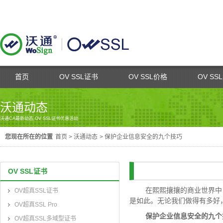
首页
OV SSL证书
OV SSL价格
OV SS
沃通动态
沃通CA最新动态,OV SSL证书优惠活动
您现在所在的位置
首页
>
沃通动态
>
保护企业信息安全的九个技巧
OV SSL证书
在熙熙攘攘的商业世界中，
OV超真SSL证书
是如此。无论我们做得有多好
OV超真SSL Pro
保护企业信息安全的九个
OV超真SSL多域型证书