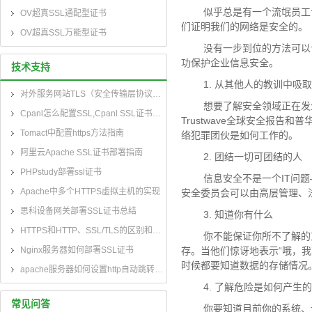
似乎总是有一个流氓员工试
OV超真SSL通配型证书
们证明我们的网络是安全的。
OV超真SSL万能型证书
没有一步到位的方法可以让
功保护企业信息安全。
技术支持
1. 从其他人的教训中吸取
对外服务网站TLS（安全传输层协议）部署指南
想要了解安全领域正在发生什
Cpanl怎么配置SSL,Cpanl SSL证书部署指南
Trustwave全球安全报告和
Tomact中配置https方法指南
络犯罪团伙是如何工作的。
阿里云Apache SSL证书部署指南
2. 团结一切可团结的人
PHPstudy部署ssl证书
信息安全不是一个IT问题–
Apache中多个HTTPS虚拟主机的实现
安全委员会可以由高层管理、
思科设备网关部署SSL证书总结
3. 知道你有什么
HTTPS和HTTP、SSL/TLS的区别和联系
你不能保证你所不了解的东
Nginx服务器如何部署SSL证书
存。当他们惊讶地表示“哦，
时候都要知道数据的存储情况
apache服务器如何设置http自动跳转到https
4. 了解危险是如何产生的
常见问答
你要知道目前你的系统、设