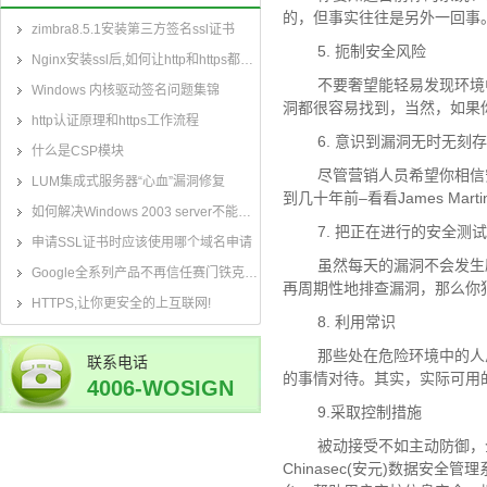
的，但事实往往是另外一回事
zimbra8.5.1安装第三方签名ssl证书
5. 扼制安全风险
Nginx安装ssl后,如何让http和https都可以访问
不要奢望能轻易发现环境中的
Windows 内核驱动签名问题集锦
洞都很容易找到，当然，如果
http认证原理和https工作流程
6. 意识到漏洞无时无刻存
什么是CSP模块
尽管营销人员希望你相信安
LUM集成式服务器“心血”漏洞修复
到几十年前–看看James Ma
如何解决Windows 2003 server不能正常显示SHA2签名算法SSL证书
7. 把正在进行的安全测试
申请SSL证书时应该使用哪个域名申请
虽然每天的漏洞不会发生剧
Google全系列产品不再信任赛门铁克某款根证书
再周期性地排查漏洞，那么你
HTTPS,让你更安全的上互联网!
8. 利用常识
那些处在危险环境中的人总
联系电话
的事情对待。其实，实际可用
4006-WOSIGN
9.采取控制措施
(4006-967-446)
被动接受不如主动防御，企
Chinasec(安元)数据安