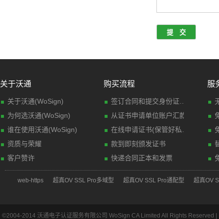
关于沃通
购买流程
服
关于沃通(WoSign)
签订合同和提交身份证明材料(传真)
为何选沃通(WoSign)
从证书申请单位账户汇款
谁在使用沃通(WoSign)
在线申请证书(保管好私钥文件)
资质与荣耀
款到即刻颁发证书
客户赞许
快递合同正本和发票
web-https
超真OV SSL Pro多域型
超真OV SSL Pro通配型
超真OV S
©2004-2014 沃通电子认证服务有限公司 WoSign CA Limited All Rights Reserved |