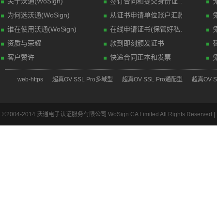
关于沃通(WoSign)
签订合同和提交身份证明材料(传真)
为何选沃通(WoSign)
从证书申请单位账户汇款
谁在使用沃通(WoSign)
在线申请证书(保管好私钥文件)
资质与荣耀
款到即刻颁发证书
客户赞许
快递合同正本和发票
web-https
超真OV SSL Pro多域型
超真OV SSL Pro通配型
超真OV S
©2004-2014 沃通电子认证服务有限公司 WoSign CA Limited All Rights Reserved |