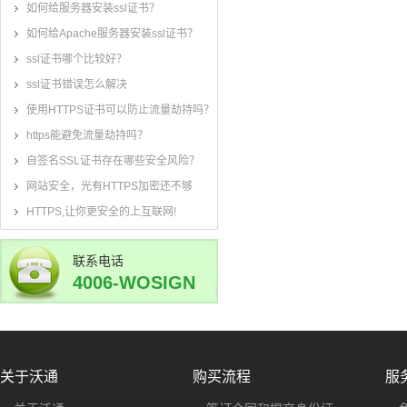
如何给服务器安装ssl证书？
如何给Apache服务器安装ssl证书？
ssl证书哪个比较好？
ssl证书错误怎么解决
使用HTTPS证书可以防止流量劫持吗？
https能避免流量劫持吗？
自签名SSL证书存在哪些安全风险？
网站安全，光有HTTPS加密还不够
HTTPS,让你更安全的上互联网!
联系电话
4006-WOSIGN
(4006-967-446)
关于沃通
购买流程
服