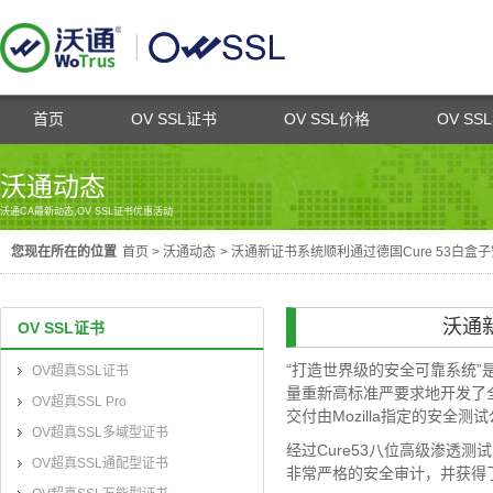
首页
OV SSL证书
OV SSL价格
OV SS
沃通动态
沃通CA最新动态,OV SSL证书优惠活动
您现在所在的位置
首页
>
沃通动态
>
沃通新证书系统顺利通过德国Cure 53白盒
沃通
OV SSL证书
“打造世界级的安全可靠系统”是
OV超真SSL证书
量重新高标准严要求地开发了
OV超真SSL Pro
交付由Mozilla指定的安全
OV超真SSL多域型证书
经过Cure53八位高级渗透
OV超真SSL通配型证书
非常严格的安全审计，并获得了