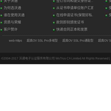
关于沃通
签订合同和提交身份证明材料(传真)
为何选沃通
从证书申请单位账户汇款
谁在使用沃通
在线申请证书(保管好私钥文件)
资质与荣耀
款到即刻颁发证书
客户赞许
快递合同正本和发票
web-https
超真OV SSL Pro多域型
超真OV SSL Pro通配型
超真OV S
©2004-2017 沃通电子认证服务有限公司 WoTrus CA Limited All Rights Reserved |