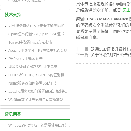
OV超真SSL万能型证书
具体包括所发现的各种问题的详
总结版供公众了解。点击
这里
技术支持
感谢Cure53 Mario H
的代码级安全测试使得我们的
对外服务网站TLS（安全传输层协议）部署指南
靠系统提供了保证。同时也要在
Cpanl怎么配置SSL,Cpanl SSL证书部署指南
骄傲和自豪。
Tomact中配置https方法指南
上一篇:
沃通SSL证书升级推出
Apache中多个HTTPS虚拟主机的实现
下一篇:
关于谷歌7月7日公告
PHPstudy部署ssl证书
思科设备网关部署SSL证书总结
HTTPS和HTTP、SSL/TLS的区别和联系
Nginx服务器如何部署SSL证书
apache服务器如何设置http自动跳转到https
WoSign数字证书免费自助重新颁发指南和自助续费指南
常见问答
Windows驱动签名，还需要使用EV代码签名证书吗？