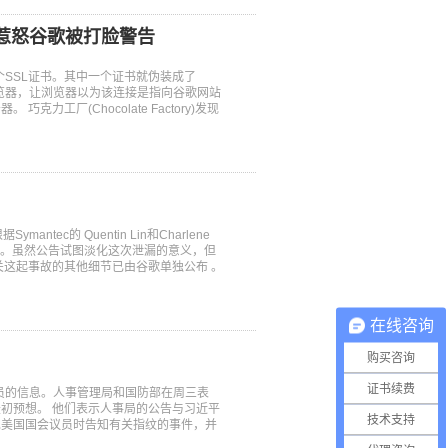
 惹怒谷歌被打脸警告
个SSL证书。其中一个证书就伪装成了
骗浏览器，让浏览器以为该连接是指向谷歌网站
工厂(Chocolate Factory)发现
ntec的 Quentin Lin和Charlene
内部泄露。虽然公告试图淡化这次泄漏的意义，但
关这起事故的其他细节已由谷歌单独公布 。
在线咨询
购买咨询
证书续费
雇员的信息。人事管理局和国防部在周三表
初预想。 他们表示人事局的公告与习近平
技术支持
见美国国会议员时告知有关指纹的事件，并