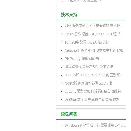
OV超真SSL万能型证书
技术支持
对外服务网站TLS（安全传输层协议）部署指南
Cpanl怎么配置SSL,Cpanl SSL证书部署指南
Tomact中配置https方法指南
Apache中多个HTTPS虚拟主机的实现
PHPstudy部署ssl证书
思科设备网关部署SSL证书总结
HTTPS和HTTP、SSL/TLS的区别和联系
Nginx服务器如何部署SSL证书
apache服务器如何设置http自动跳转到https
WoSign数字证书免费自助重新颁发指南和自助续费指南
常见问答
Windows驱动签名，还需要使用EV代码签名证书吗？