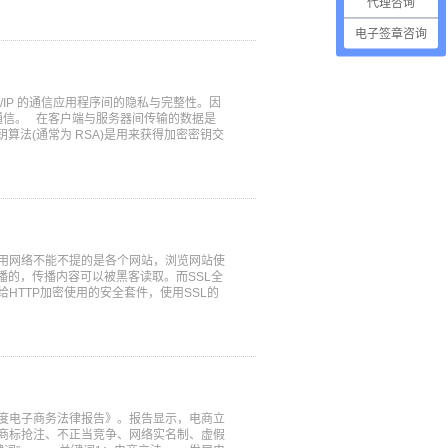
代理咨询
电子签章咨询
P/IP 的通信应用程序间的隐私与完整性。因
全的通信。 在客户端与服务器间传输的数据是
密钥算法(通常为 RSA)是用来获得加密密钥交
起，使用网络不能不提的是各个网站，浏览网站使
播的，传播内容可以被黑客读取。而SSL全
初目的是给HTTP加密使用的安全套件，使用SSL的
年度电子商务法律报告》。报告显示，电商立
、商标抢注、不正当竞争、网络实名制、虚假