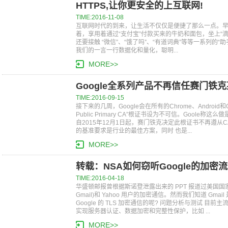
HTTPS,让你更安全的上互联网!
TIME:2016-11-08
互联网时代的到来，让生活不仅仅是便捷了那么一点。早
着，享用着通过“支付宝”付款买来的牛奶和面包，坐上“
还要接触 “微信”、“饿了吗”、“有道词典”等等一系列的“
我们的一言一行数据化和量化，聪明...
MORE>>
Google全系列产品不再信任赛门铁
TIME:2016-09-15
接下来的几周，Google会在所有的Chrome、Android和
Public Primary CA”根证书设为不可信。Gool
自2015年12月1日起，赛门铁克决定此根证书不再遵从C
的基准要求是行业的最佳方案，同时 也是...
MORE>>
转载：NSA如何窃听Google的加密流
TIME:2016-04-18
华盛顿邮报曾根据斯诺登泄露出来的 PPT 报道过美国国家安全
Gmail)和 Yahoo 用户的加密通信。然而我们知道 Gmai
Google 的 TLS 加密通信的呢? 问题分析与测试 目前主流网站
实现服务器认证、数据加密和完整性保护，比如 ...
MORE>>