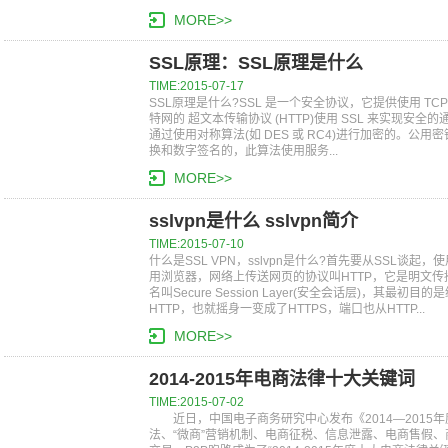
MORE>>
SSL原理：SSL原理是什么
TIME:2015-07-17
SSL原理是什么?SSL 是一个安全协议，它提供使用 TC
特网的 超文本传输协议 (HTTP)使用 SSL 来实现安
通过使用对称算法(如 DES 或 RC4)进行加密的。公用
换和数字签名的，此算法使用服务...
MORE>>
sslvpn是什么 sslvpn简介
TIME:2015-07-10
什么是SSL VPN，sslvpn是什么?首先要从SSL谈
用浏览器，网络上传送网页的协议叫HTTP，它是明文传
名叫Secure Session Layer(安全会话层)，其最
HTTP，也就摇身一变成了HTTPS，端口也从HTTP...
MORE>>
2014-2015年电商法律十大关键词
TIME:2015-07-02
近日，中国电子商务研究中心发布《2014—2015
法、“微商”营销机制、电商征税、信息泄露、电商售假