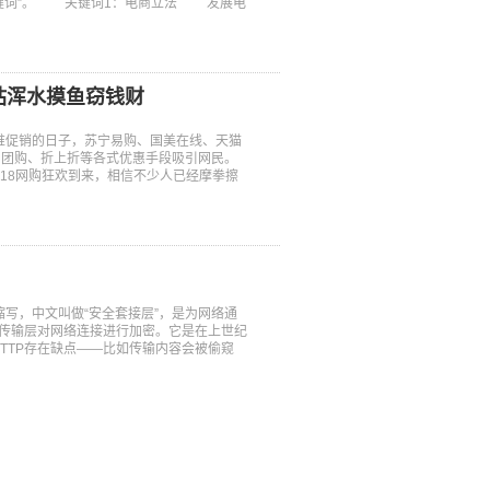
法律关键词”。 关键词1：电商立法 发展电
站浑水摸鱼窃钱财
扎堆促销的日子，苏宁易购、国美在线、天猫
、团购、折上折等各式优惠手段吸引网民。
18网购狂欢到来，相信不少人已经摩拳擦
ayer”的缩写，中文叫做“安全套接层”，是为网络通
在传输层对网络连接进行加密。它是在上世纪
TTP存在缺点——比如传输内容会被偷窥