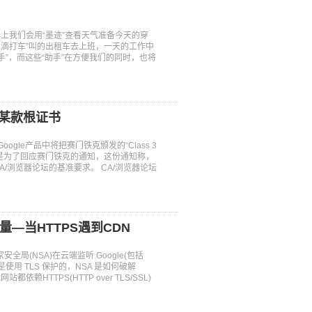
上我们会用“墨迹”查看天气准备今天的穿
滴滴打车”叫的出租车去上班，一天的工作中
助手”，而这些“助手”在方便我们的同时，也将
克某款根证书
Google产品中将把赛门铁克颁发的“Class 3
e称这么做是为了回应赛门铁克的通知，这份通知称，
A/浏览器论坛的基准要求。 CA/浏览器论坛
量—当HTTPS遇到CDN
局(NSA)在云端监听 Google(包括
l 是使用 TLS 保护的，NSA 是如何破解
都依赖HTTPS(HTTP over TLS/SSL)