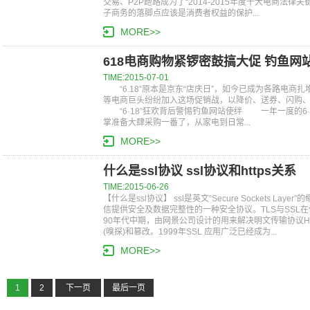
交易、P2P跑路成为了“2014-2015年度十大电商
子商务的落脚点应该是消费者权益的保护...
MORE>>
618电商购物紧锣密鼓搞大促 钓鱼网
TIME:2015-07-01
“6.18”原本是京东“店庆日”，如今已成为各路电商
等电商巨头纷纷加入这场促销战，以降价、送券、闪购
“6·18”狂欢背后警惕钓鱼网站使绊 一年一度的6·
掌准备大肆采购一番了，从家电到日常...
MORE>>
什么是ssl协议 ssl协议和https关系
TIME:2015-06-26
【什么是ssl协议】 ssl是英文“Secure Sockets L
信提供安全及数据完整性的一种安全协议。TLS与SSL
90年代中期，由网景公司设计的用来解决明文传输协议H
(嗅探)和篡改。1999年SSL 应用广泛已经成为...
MORE>>
1
2
下一页
最后一页