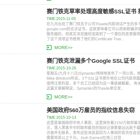
赛门铁克草率处理高度敏感SSL证书
TIME:2015-11-05
在九月出现了赛门铁克子公司Thawte内部测试产生的多
google.com的合法证书，这就意味着它可以用来欺
服务器的，但其实浏览器却连接到了一个潜在的恶意服务器。 巧克力
了这个流氓证书使用了他们的Certificate Tran...
MORE>>
赛门铁克泄漏多个Google SSL证书
TIME:2015-10-26
星期五(九月十八日)Symantec悄悄地发布了一项公告，根据Syma
Mike-Billstrom所说，3个SSL证书意外地在公司
值得注意的是，多个员工已经因为这一事故被解雇。 有
这篇文章解释说，Symantec的Thawte单位发...
MORE>>
美国政府560万雇员的指纹信息失窃
TIME:2015-10-13
这里是美国政府中央人事部，这里保存着2150万联邦
示，落入黑客手中的联邦雇员的指纹记录数量远远高于最
访美并无联系，发布这些消息是因为人事局的官员在会
需要将其公之于众。Josh Earnest在周三白宫...