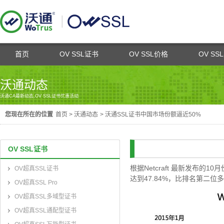
首页
OV SSL证书
OV SSL价格
OV SS
沃通动态
沃通CA最新动态,OV SSL证书优惠活动
您现在所在的位置
首页
>
沃通动态
>
沃通SSL证书中国市场份额逼近50%
OV SSL证书
根据Netcraft 最新发布的1
OV超真SSL证书
达到47.84%，比排名第二
OV超真SSL Pro
OV超真SSL多域型证书
OV超真SSL通配型证书