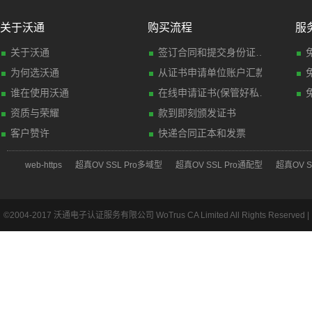
关于沃通
购买流程
服
关于沃通
签订合同和提交身份证明材料(传真)
为何选沃通
从证书申请单位账户汇款
谁在使用沃通
在线申请证书(保管好私钥文件)
资质与荣耀
款到即刻颁发证书
客户赞许
快递合同正本和发票
web-https
超真OV SSL Pro多域型
超真OV SSL Pro通配型
超真OV S
©2004-2017 沃通电子认证服务有限公司 WoTrus CA Limited All Rights Reserved |